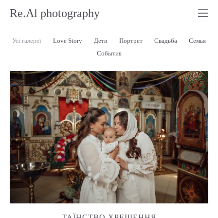
Re.Al photography
Усі галереї
Love Story
Дети
Портрет
Свадьба
Семья
События
ТАЇНСТВО ХРЕЩЕННЯ